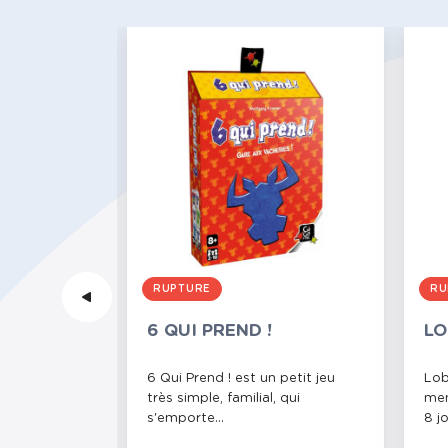
RUPTURE
RU
- GOLD
6 QUI PREND !
LO
de chocolat !
6 Qui Prend ! est un petit jeu
Lob
tion du
très simple, familial, qui
men
s'emporte...
8 jo