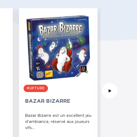
RUPTURE
BAZAR BIZARRE
UNO
Bazar Bizarre est un excellent jeu
On ne présent
d'ambiance, réservé aux joueurs
simplement u
vifs...
classiques par