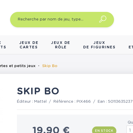
X
JEUX DE
JEUX DE
JEUX
NTS
CARTES
RÔLE
DE FIGURINES
E
rtes et petits jeux
Skip Bo
SKIP BO
Éditeur :
Mattel
/
Référence :
PIX466
/
Ean :
5011363523
Qu
19,90 €
EN STOCK