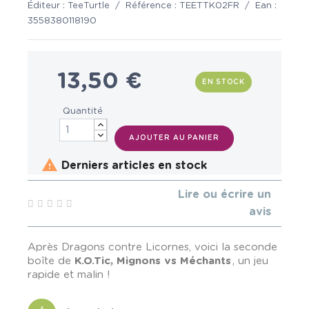
Éditeur :
TeeTurtle
/
Référence :
TEETTK02FR
/
Ean :
3558380118190
13,50 €
EN STOCK
Quantité
AJOUTER AU PANIER

Derniers articles en stock
Lire ou écrire un
avis
Après Dragons contre Licornes, voici la seconde
boîte de
K.O.Tic, Mignons vs Méchants
, un jeu
rapide et malin !