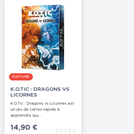
RUPTURE
K.O.TIC : DRAGONS VS
LICORNES
K.O.Tic : Dragons vs Licornes est
un jeu de cartes rapide à
apprendre qui...
Prix
14,90 €