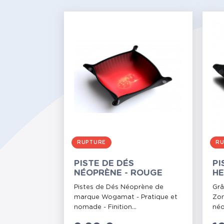
RUPTURE
RU
PISTE DE DÉS
PI
NÉOPRÈNE - ROUGE
HE
Pistes de Dés Néoprène de
Grâ
marque Wogamat - Pratique et
Zom
nomade - Finition...
néo