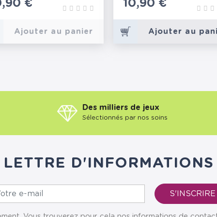
rix
0,90 €
Prix
10,90 €
Ajouter au panier
Ajouter au pan
Des milliers de jeux
Sélectionnés par nos soins
LETTRE D'INFORMATIONS
ent. Vous trouverez pour cela nos informations de contact da