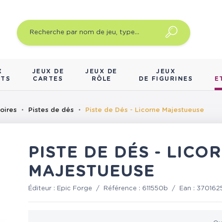
X
JEUX DE
JEUX DE
JEUX
NTS
CARTES
RÔLE
DE FIGURINES
E
oires
Pistes de dés
Piste de Dés - Licorne Majestueuse
PISTE DE DÉS - LICO
MAJESTUEUSE
Éditeur :
Epic Forge
/
Référence :
611550b
/
Ean :
370162