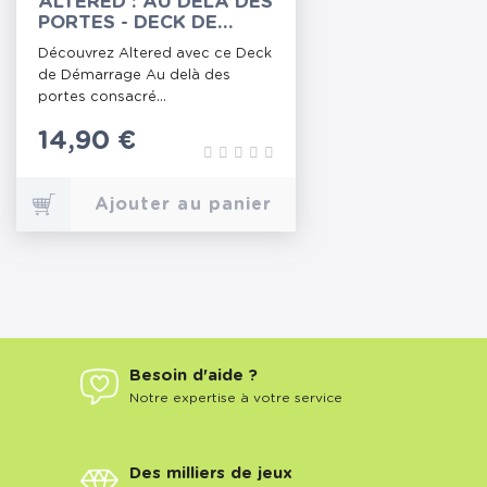
ALTERED : AU DELÀ DES
PORTES - DECK DE
DÉMARRAGE YZMIR
Découvrez Altered avec ce Deck
de Démarrage Au delà des
portes consacré...
Prix
14,90 €
Ajouter au panier
Besoin d'aide ?
Notre expertise à votre service
Des milliers de jeux