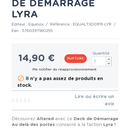
DE DÉMARRAGE
LYRA
Éditeur :
Equinox
/
Référence :
EQUALTSD01FR-LYR
/
Ean :
3760397180255
Quantité
14,90 €
RUPTURE

Il n'y a pas assez de produits en
stock.
Lire ou écrire un
avis
Découvrez
Altered
avec ce
Deck de Démarrage
Au delà des portes
consacré à la faction
Lyra !