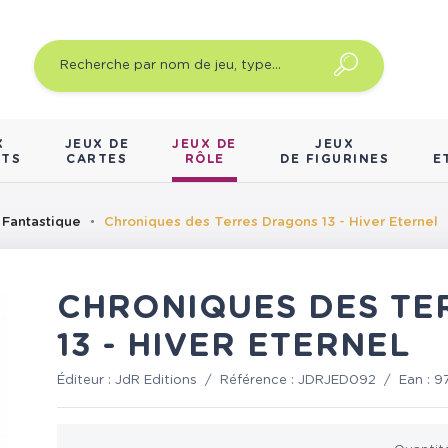
X
JEUX DE
JEUX DE
JEUX
NTS
CARTES
RÔLE
DE FIGURINES
E
 Fantastique
Chroniques des Terres Dragons 13 - Hiver Eternel
CHRONIQUES DES TE
13 - HIVER ETERNEL
Éditeur :
JdR Editions
/
Référence :
JDRJED092
/
Ean :
9