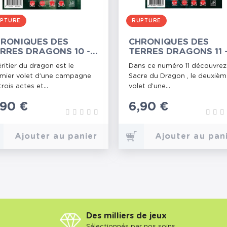
PTURE
RUPTURE
RONIQUES DES
CHRONIQUES DES
RRES DRAGONS 10 -
TERRES DRAGONS 11 
HÉRITIER DU DRAGON
LE SACRE DU DRAGO
éritier du dragon est le
Dans ce numéro 11 découvrez
mier volet d’une campagne
Sacre du Dragon , le deuxiè
trois actes et...
volet d’une...
rix
,90 €
Prix
6,90 €
Ajouter au panier
Ajouter au pan
Des milliers de jeux
Sélectionnés par nos soins