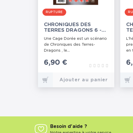
RUPTURE
RU
CHRONIQUES DES
CH
TERRES DRAGONS 6 -
TE
UNE CAGE DORÉE
L'
Une Cage Dorée est un scénario
L’h
de Chroniques des Terres-
pre
Dragons , le...
en 
Prix
6,90 €
P
6
Ajouter au panier
Besoin d'aide ?
Notre expertise à votre service