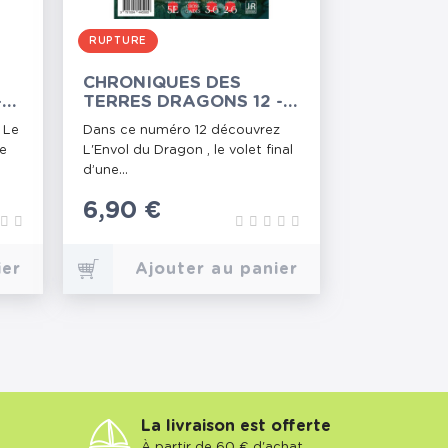
RUPTURE
CHRONIQUES DES
-
TERRES DRAGONS 12 -
N
L'ENVOL DU DRAGON
 Le
Dans ce numéro 12 découvrez
me
L'Envol du Dragon , le volet final
d’une...
Prix
6,90 €
ier
Ajouter au panier
La livraison est offerte
À partir de 60 € d'achat