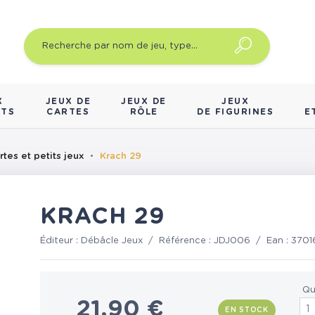
X
JEUX DE
JEUX DE
JEUX
NTS
CARTES
RÔLE
DE FIGURINES
E
rtes et petits jeux
Krach 29
KRACH 29
Éditeur :
Débâcle Jeux
/
Référence :
JDJ006
/
Ean :
3701
Qu
21,90 €
EN STOCK