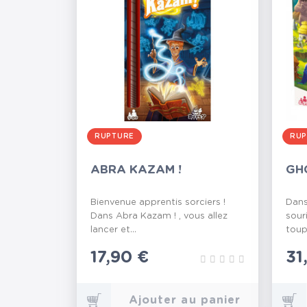
RUPTURE
RUP
ABRA KAZAM !
GH
Bienvenue apprentis sorciers !
Dans
Dans Abra Kazam ! , vous allez
sour
lancer et...
toup
Prix
17,90 €
Pr
31
Ajouter au panier