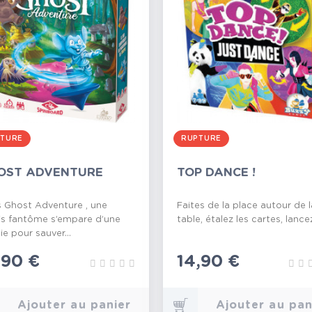
TURE
RUPTURE
OST ADVENTURE
TOP DANCE !
 Ghost Adventure , une
Faites de la place autour de l
is fantôme s’empare d’une
table, étalez les cartes, lancez 
ie pour sauver...
ix
,90 €
Prix
14,90 €
Ajouter au panier
Ajouter au pan