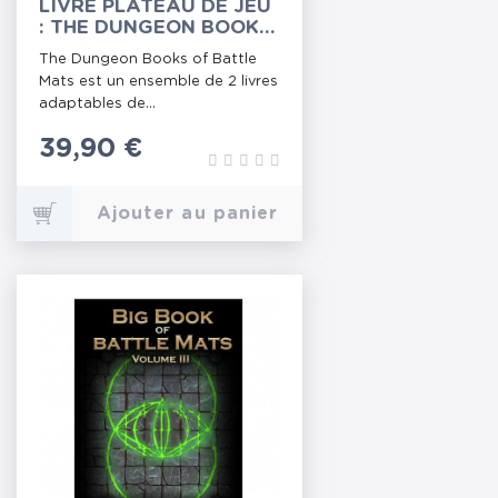
LIVRE PLATEAU DE JEU
: THE DUNGEON BOOKS
OF BATTLE MATS
The Dungeon Books of Battle
Mats est un ensemble de 2 livres
adaptables de...
Prix
39,90 €
Ajouter au panier