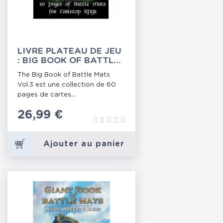
LIVRE PLATEAU DE JEU
: BIG BOOK OF BATTLE
MATS VOL.3 (A4)
The Big Book of Battle Mats
Vol.3 est une collection de 60
pages de cartes...
Prix
26,99 €
Ajouter au panier