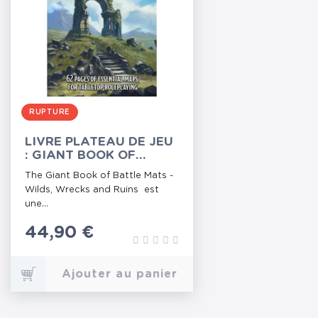
RUPTURE
LIVRE PLATEAU DE JEU
: GIANT BOOK OF
BATTLE MATS - WILDS,
The Giant Book of Battle Mats -
WRECKS AND RUINS
Wilds, Wrecks and Ruins est
(A3)
une...
Prix
44,90 €
Ajouter au panier