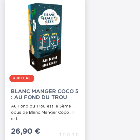
RUPTURE
BLANC MANGER COCO 5
: AU FOND DU TROU
Au Fond du Trou est le 5ème
opus de Blanc Manger Coco . Il
est...
Prix
26,90 €