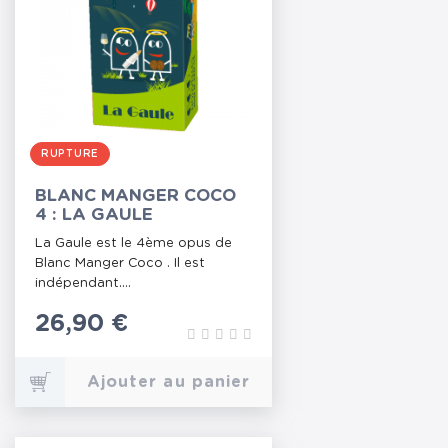
RUPTURE
BLANC MANGER COCO
4 : LA GAULE
La Gaule est le 4ème opus de
Blanc Manger Coco . Il est
indépendant....
Prix
26,90 €
Ajouter au panier