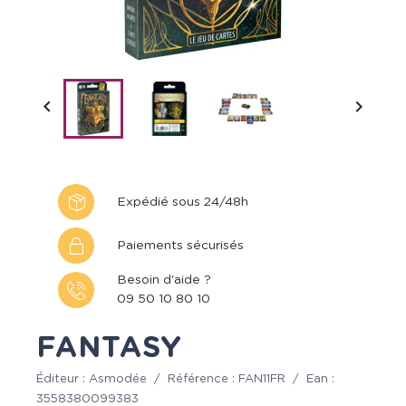


Expédié sous 24/48h
Paiements sécurisés
Besoin d'aide ?
09 50 10 80 10
FANTASY
Éditeur :
Asmodée
/
Référence :
FAN11FR
/
Ean :
3558380099383