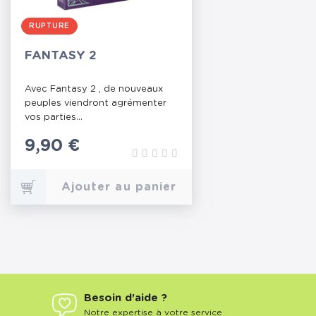
RUPTURE
FANTASY 2
Avec Fantasy 2 , de nouveaux
peuples viendront agrémenter
vos parties...
Prix
9,90 €
Ajouter au panier
Besoin d'aide ?
Notre expertise à votre service