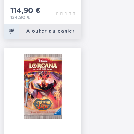
Prix
114,90 €
Prix de base
124,90 €
Ajouter au panier