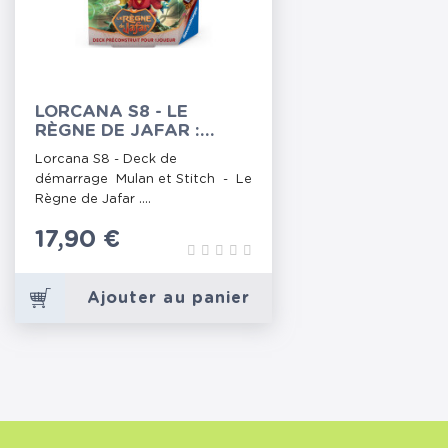
LORCANA S8 - LE
RÈGNE DE JAFAR :
STARTER MULAN ET
Lorcana S8 - Deck de
STITCH
démarrage Mulan et Stitch - Le
Règne de Jafar ....
Prix
17,90 €
Ajouter au panier