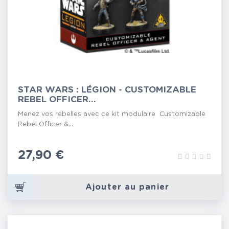
STAR WARS : LÉGION - CUSTOMIZABLE
REBEL OFFICER...
Menez vos rebelles avec ce kit modulaire Customizable
Rebel Officer &...
Prix
27,90 €
Ajouter au panier