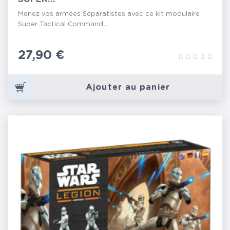
Menez vos armées Séparatistes avec ce kit modulaire
Super Tactical Command...
Prix
27,90 €
Ajouter au panier