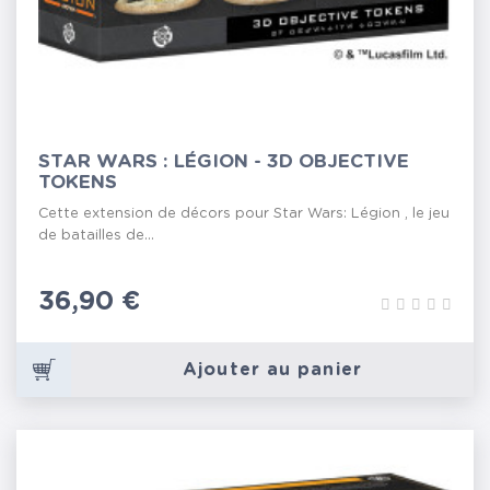
STAR WARS : LÉGION - 3D OBJECTIVE
TOKENS
Cette extension de décors pour Star Wars: Légion , le jeu
de batailles de...
Prix
36,90 €
Ajouter au panier