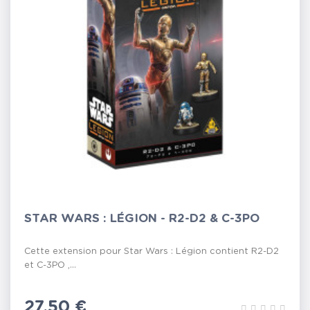
STAR WARS : LÉGION - R2-D2 & C-3PO
Cette extension pour Star Wars : Légion contient R2-D2
et C-3PO ,...
Prix
27,50 €