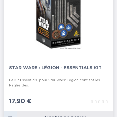
STAR WARS : LÉGION - ESSENTIALS KIT
Le Kit Essentials pour Star Wars: Legion contient les
Règles des...
Prix
17,90 €