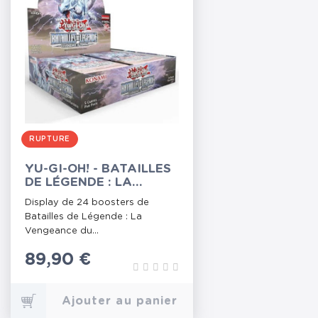
RUPTURE
YU-GI-OH! - BATAILLES
DE LÉGENDE : LA
VENGEANCE DU
Display de 24 boosters de
TERMINAL - 24
Batailles de Légende : La
BOOSTERS
Vengeance du...
Prix
89,90 €
Ajouter au panier