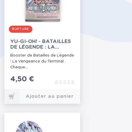
RUPTURE
YU-GI-OH! - BATAILLES
DE LÉGENDE : LA
VENGEANCE DU
Booster de Batailles de Légende
TERMINAL - BOOSTER
: La Vengeance du Terminal .
Chaque...
Prix
4,50 €
Ajouter au panier