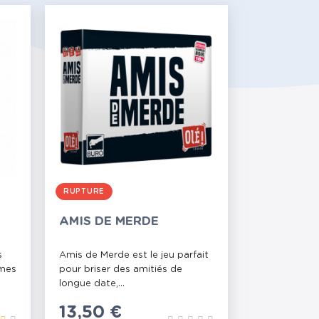
RUPTURE
AMIS DE MERDE
s
Amis de Merde est le jeu parfait
èmes
pour briser des amitiés de
longue date,...
Prix
13,50 €