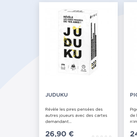
JUDUKU
PI
Révèle les pires pensées des
Pig
autres joueurs avec des cartes
de 
demandant...
n’i
Prix
26,90 €
P
2