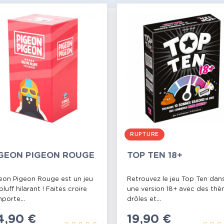
RUPTURE
GEON PIGEON ROUGE
TOP TEN 18+
eon Pigeon Rouge est un jeu
Retrouvez le jeu Top Ten dan
bluff hilarant ! Faites croire
une version 18+ avec des th
mporte...
drôles et...
rix
4,90 €
Prix
19,90 €