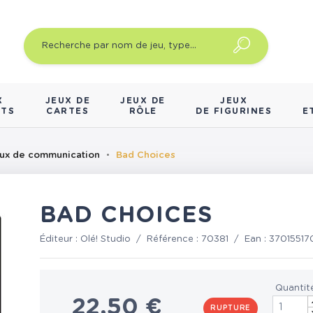
X
JEUX DE
JEUX DE
JEUX
NTS
CARTES
RÔLE
DE FIGURINES
E
ux de communication
Bad Choices
BAD CHOICES
Éditeur :
Olé! Studio
/
Référence :
70381
/
Ean :
37015517
Quantit
22,50 €
RUPTURE