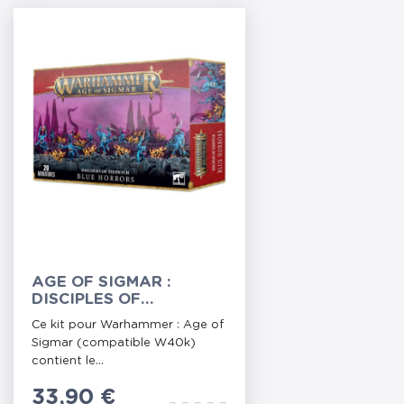
AGE OF SIGMAR :
DISCIPLES OF
TZEENTCH - BLUE
Ce kit pour Warhammer : Age of
HORRORS
Sigmar (compatible W40k)
contient le...
Prix
33,90 €