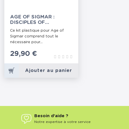
AGE OF SIGMAR :
DISCIPLES OF
TZEENTCH - CURSELING
Ce kit plastique pour Age of
EYE OF TZEENTCH
Sigmar comprend tout le
nécessaire pour...
Prix
29,90 €
Ajouter au panier
Besoin d'aide ?
Notre expertise à votre service