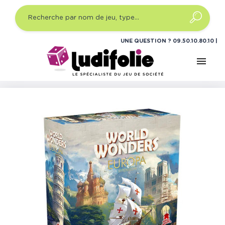
UNE QUESTION ?
09.50.10.80.10
menu
Accueil
Jeux de société
World Wonders - Extension
Europa