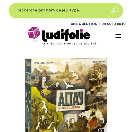
UNE QUESTION ?
09.50.10.80.10
menu
Accueil
Jeux de société
Jeux de plateau initié
Altay