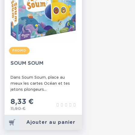
PROMO
SOUM SOUM
Dans Soum Soum, place au
mieux les cartes Océan et tes
jetons plongeurs...
Prix
8,33 €
Prix de base
11,90 €
Ajouter au panier