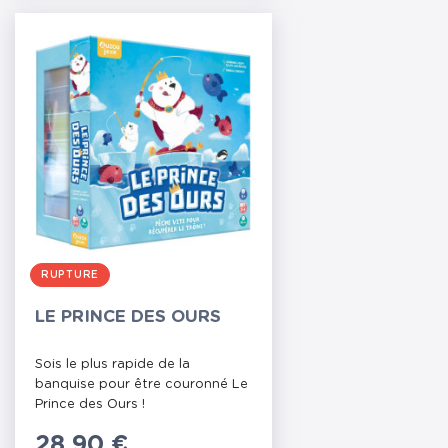
RUPTURE
LE PRINCE DES OURS
Sois le plus rapide de la
banquise pour être couronné Le
Prince des Ours !
Prix
28,90 €