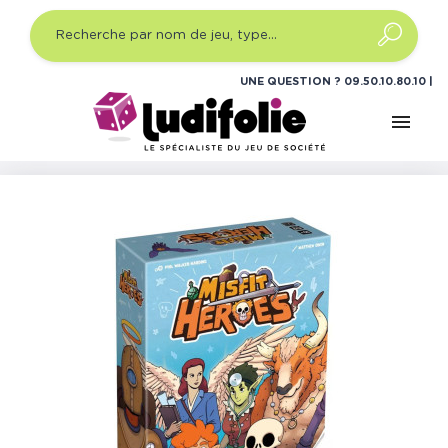
UNE QUESTION ?
09.50.10.80.10
menu
Accueil
Jeux de société
Jeux de société famille
Misfit Heroes