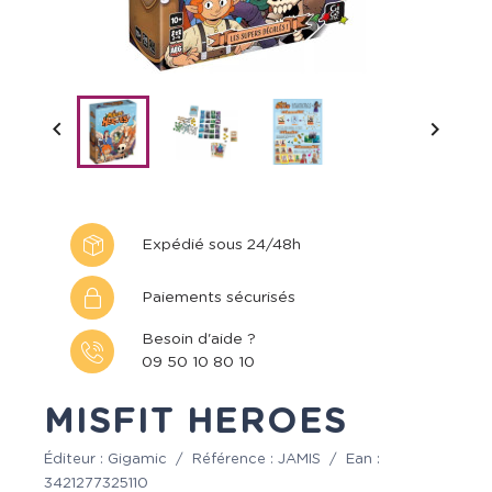


Expédié sous 24/48h
Paiements sécurisés
Besoin d'aide ?
09 50 10 80 10
MISFIT HEROES
Éditeur :
Gigamic
/
Référence :
JAMIS
/
Ean :
3421277325110