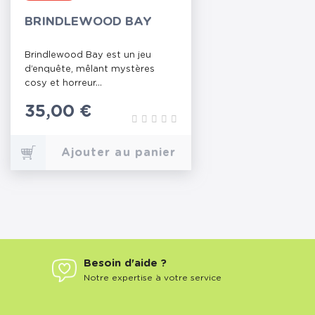
BRINDLEWOOD BAY
Brindlewood Bay est un jeu
d’enquête, mêlant mystères
cosy et horreur...
Prix
35,00 €
Ajouter au panier
Besoin d'aide ?
Notre expertise à votre service