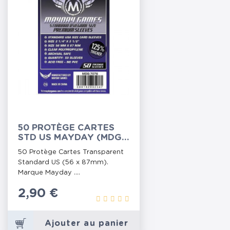
50 PROTÈGE CARTES
STD US MAYDAY (MDG-
7076)
50 Protège Cartes Transparent
Standard US (56 x 87mm).
Marque Mayday ....
Prix
2,90 €
Ajouter au panier