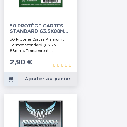
50 PROTÈGE CARTES
STANDARD 63.5X88MM
MAYDAY (MDG-7077)
50 Protège Cartes Premium .
Format Standard (63.5 x
88mm). Transparent ....
Prix
2,90 €
Ajouter au panier