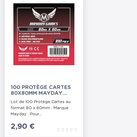
100 PROTÈGE CARTES
80X80MM MAYDAY
(MDG-7125)
Lot de 100 Protège Cartes au
format 80 x 80mm . Marque
Mayday . Pour...
Prix
2,90 €