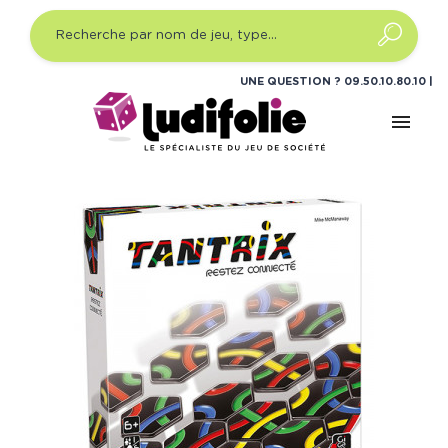
UNE QUESTION ?
09.50.10.80.10
menu
Accueil
Jeux de société
Casse-têtes
Tantrix