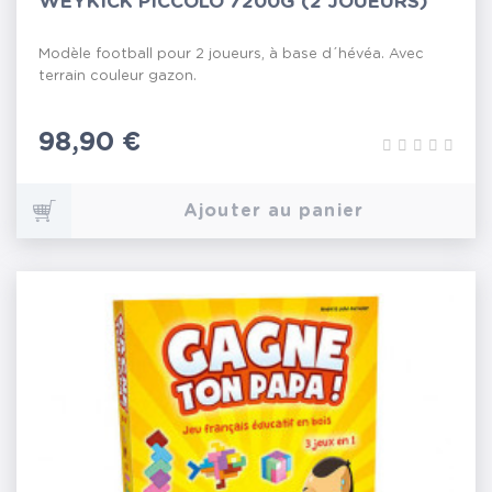
WEYKICK PICCOLO 7200G (2 JOUEURS)
Modèle football pour 2 joueurs, à base d´hévéa. Avec
terrain couleur gazon.
Prix
98,90 €
Ajouter au panier