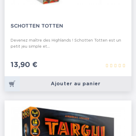
SCHOTTEN TOTTEN
Devenez maître des Highlands ! Schotten Totten est un
petit jeu simple et...
Prix
13,90 €
Ajouter au panier