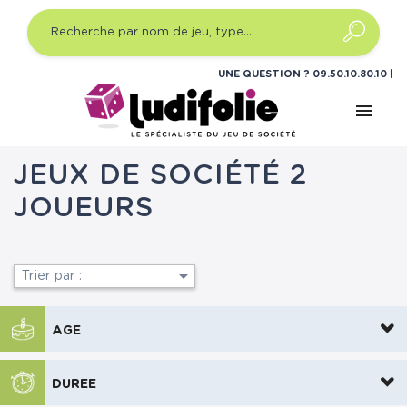
UNE QUESTION ?
09.50.10.80.10
menu
Accueil
Jeux de société
Avec qui ?
Jeux de
société 2 joueurs
JEUX DE SOCIÉTÉ 2
JOUEURS

Trier par :
AGE
DUREE