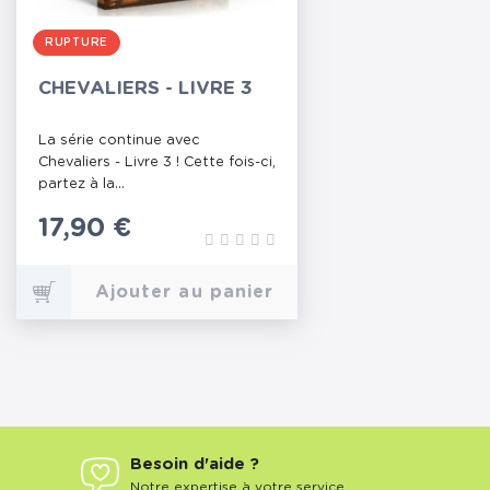
RUPTURE
CHEVALIERS - LIVRE 3
La série continue avec
Chevaliers - Livre 3 ! Cette fois-ci,
partez à la...
Prix
17,90 €
Ajouter au panier
Besoin d'aide ?
Notre expertise à votre service