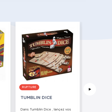
RUPTURE
RUPTURE
TUMBLIN DICE
CROKINOL
Dans Tumblin Dice , lançez vos
Un jeu tactiq