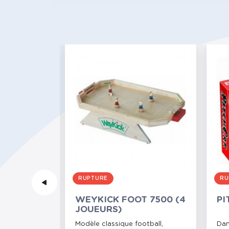
RUPTURE
RU
GO 83CM
WEYKICK FOOT 7500 (4
PI
JOUEURS)
: Le billard
Modèle classique football,
Dan