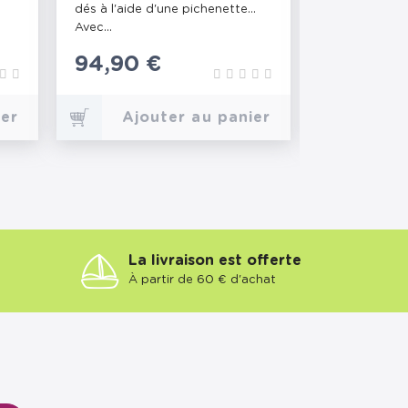
dés à l'aide d'une pichenette...
pour 2 ou 4 j
Avec...
jeu en bois de
Prix
94,90 €
Prix
68,90 
ier
Ajouter au panier
Ajo
La livraison est offerte
À partir de 60 € d'achat