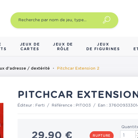
X
JEUX DE
JEUX DE
JEUX
NTS
CARTES
RÔLE
DE FIGURINES
E
ux d'adresse / dextérité
Pitchcar Extension 2
PITCHCAR EXTENSION
Éditeur :
Ferti
/
Référence :
PIT003
/
Ean :
37600933301
Quantit
29,90 €
RUPTURE