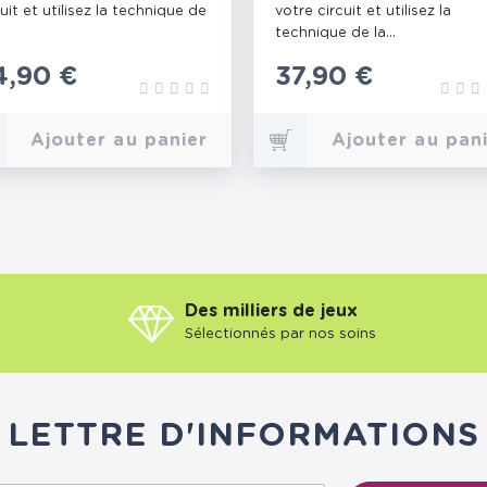
cuit et utilisez la technique de
votre circuit et utilisez la
technique de la...
ix
4,90 €
Prix
37,90 €
Ajouter au panier
Ajouter au pan
Des milliers de jeux
Sélectionnés par nos soins
LETTRE D'INFORMATIONS