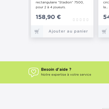
. Apprenez
rectangulaire "Stadion" 7500,
cir
pour 2 à 4 joueurs.
la...
Prix
158,90 €
Pr
5
au panier
Ajouter au panier
Besoin d'aide ?
Notre expertise à votre service