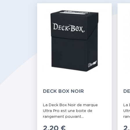
DECK BOX NOIR
DE
La Deck Box Noir de marque
La 
Ultra Pro est une boite de
Ult
rangement pouvant...
ran
Prix
2,20 €
P
2