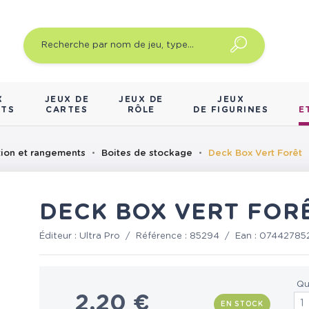
X
JEUX DE
JEUX DE
JEUX
NTS
CARTES
RÔLE
DE FIGURINES
E
tion et rangements
Boites de stockage
Deck Box Vert Forêt
DECK BOX VERT FOR
Éditeur :
Ultra Pro
/
Référence :
85294
/
Ean :
07442785
Qu
2,20 €
EN STOCK