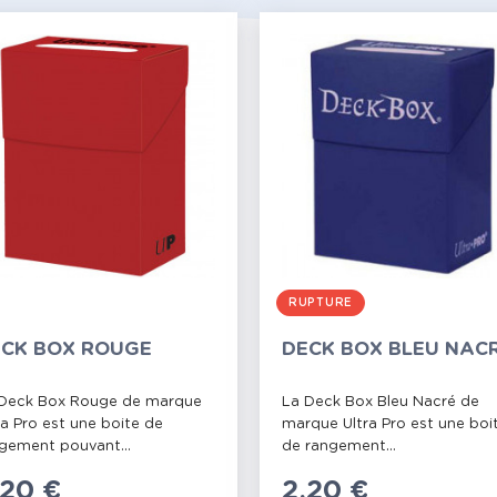
RUPTURE
CK BOX ROUGE
DECK BOX BLEU NAC
Deck Box Rouge de marque
La Deck Box Bleu Nacré de
ra Pro est une boite de
marque Ultra Pro est une boi
gement pouvant...
de rangement...
rix
,20 €
Prix
2,20 €