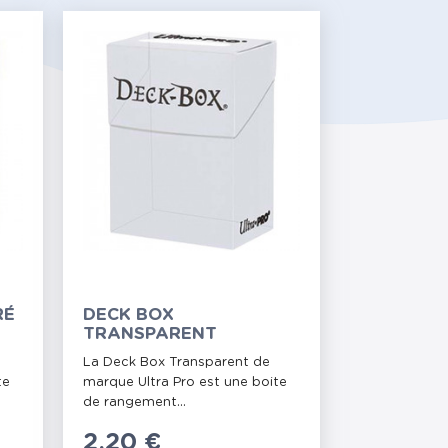
RÉ
DECK BOX
TRANSPARENT
La Deck Box Transparent de
te
marque Ultra Pro est une boite
de rangement...
Prix
2,20 €