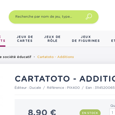
X
JEUX DE
JEUX DE
JEUX
NTS
CARTES
RÔLE
DE FIGURINES
E
e société éducatif
Cartatoto - Additions
CARTATOTO - ADDITI
Éditeur :
Ducale
/
Référence :
PIX400
/
Ean :
3114520065
Qu
8,90 €
EN STOCK