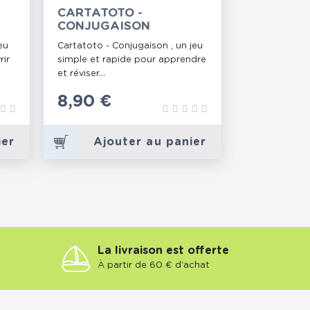
CARTATOTO -
CONJUGAISON
eu
Cartatoto - Conjugaison , un jeu
rir
simple et rapide pour apprendre
et réviser...
Prix
8,90 €
ier
Ajouter au panier
La livraison est offerte
À partir de 60 € d'achat