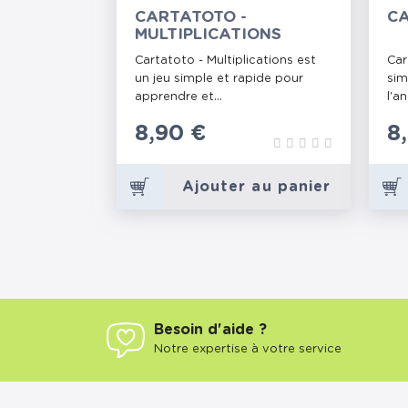
CARTATOTO -
CA
MULTIPLICATIONS
Cartatoto - Multiplications est
Car
un jeu simple et rapide pour
sim
apprendre et...
l'an
Prix
8,90 €
P
8
Ajouter au panier
Besoin d'aide ?
Notre expertise à votre service