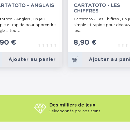
RTATOTO - ANGLAIS
CARTATOTO - LES
CHIFFRES
tatoto - Anglais , un jeu
Cartatoto - Les Chiffres , un j
ple et rapide pour apprendre
simple et rapide pour découv
glais tout...
les...
rix
,90 €
Prix
8,90 €
Ajouter au panier
Ajouter au pan
Des milliers de jeux
Sélectionnés par nos soins