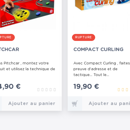
PTURE
RUPTURE
TCHCAR
COMPACT CURLING
s Pitchcar , montez votre
Avec Compact Curling , faites
cuit et utilisez la technique de
preuve d’adresse et de
tactique... Tout le...
ix
4,90 €
Prix
19,90 €
Ajouter au panier
Ajouter au pan