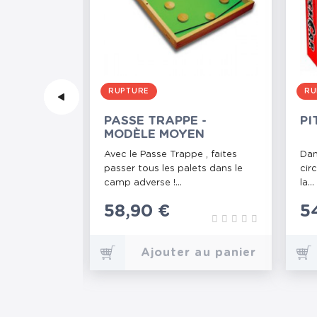
RUPTURE
RU
(CASIER
PASSE TRAPPE -
PI
MODÈLE MOYEN
 de plein air
Avec le Passe Trappe , faites
Dan
ande. Il...
passer tous les palets dans le
cir
camp adverse !...
la...
Prix
58,90 €
Pr
5
au panier
Ajouter au panier