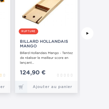
RUPTURE
BILLARD HOLLANDAIS
BILLARD 
MANGO
MANGO
Billard Hollandais Mango - Tentez
Billard Japon
de réaliser le meilleur score en
lancez vos bil
lançant...
comptabilisez
Prix
124,90 €
Prix
114,90 
ier
Ajouter au panier
Ajo