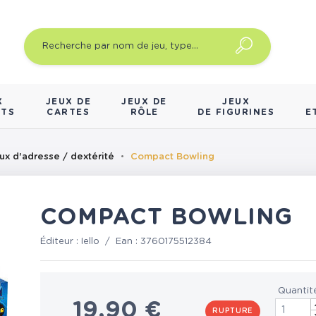
X
JEUX DE
JEUX DE
JEUX
NTS
CARTES
RÔLE
DE FIGURINES
E
ux d'adresse / dextérité
Compact Bowling
COMPACT BOWLING
Éditeur :
Iello
/
Ean :
3760175512384
Quantit
19,90 €
RUPTURE