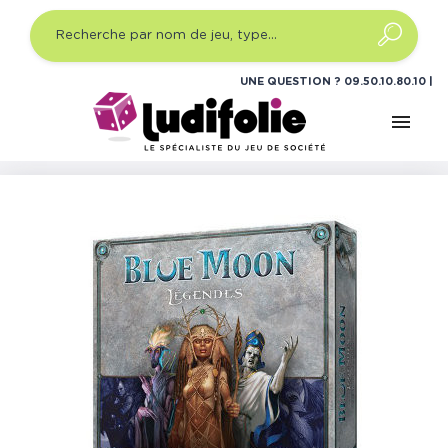
UNE QUESTION ?
09.50.10.80.10
menu
Accueil
Jeux de société
Jeux de plateau expert
Blue
Moon Légendes