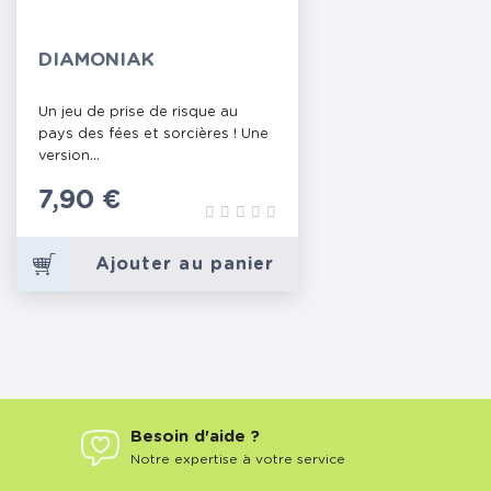
DIAMONIAK
Un jeu de prise de risque au
pays des fées et sorcières ! Une
version...
Prix
7,90 €
Ajouter au panier
Besoin d'aide ?
Notre expertise à votre service