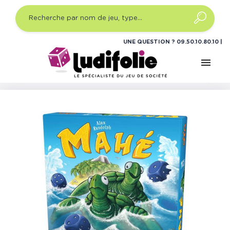
UNE QUESTION ?
09.50.10.80.10
menu
Accueil
Jeux de société
Jeux de société famille
Mahé