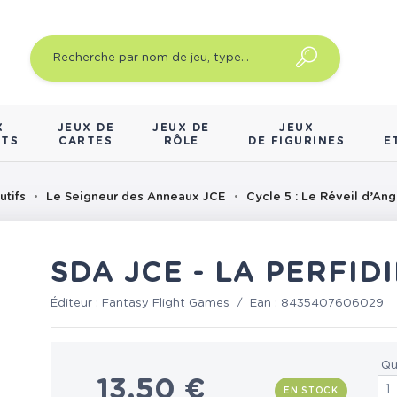
X
JEUX DE
JEUX DE
JEUX
NTS
CARTES
RÔLE
DE FIGURINES
E
utifs
Le Seigneur des Anneaux JCE
Cycle 5 : Le Réveil d’An
SDA JCE - LA PERFI
Éditeur :
Fantasy Flight Games
/
Ean :
8435407606029
Qu
13,50 €
EN STOCK