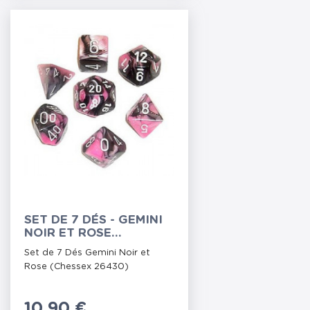
SET DE 7 DÉS - GEMINI
NOIR ET ROSE
(CHESSEX 26430)
Set de 7 Dés Gemini Noir et
Rose (Chessex 26430)
Prix
10,90 €