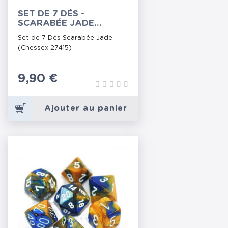
SET DE 7 DÉS -
SCARABÉE JADE
(CHESSEX 27415)
Set de 7 Dés Scarabée Jade
(Chessex 27415)
Prix
9,90 €
Ajouter au panier