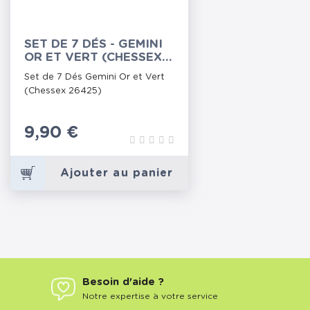
SET DE 7 DÉS - GEMINI
OR ET VERT (CHESSEX
26425)
Set de 7 Dés Gemini Or et Vert
(Chessex 26425)
Prix
9,90 €
Ajouter au panier
Besoin d'aide ?
Notre expertise à votre service