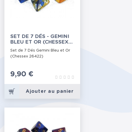
SET DE 7 DÉS - GEMINI
BLEU ET OR (CHESSEX
26422)
Set de 7 Dés Gemini Bleu et Or
(Chessex 26422)
Prix
9,90 €
Ajouter au panier