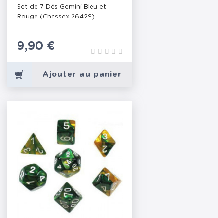
(CHESSEX 26429)
Set de 7 Dés Gemini Bleu et
Rouge (Chessex 26429)
Prix
9,90 €
Ajouter au panier