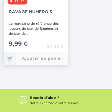
RUPTURE
RAVAGE NUMÉRO 3
Le magazine de référence des
joueurs de jeux de figurines et
de jeux de...
Prix
9,99 €
Ajouter au panier
Besoin d'aide ?
Notre expertise à votre service