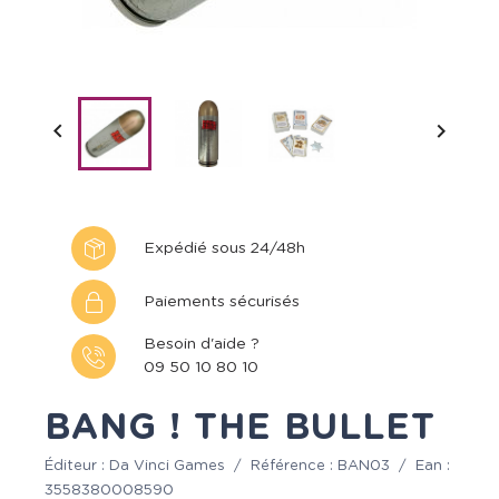


Expédié sous 24/48h
Paiements sécurisés
Besoin d'aide ?
09 50 10 80 10
BANG ! THE BULLET
Éditeur :
Da Vinci Games
/
Référence :
BAN03
/
Ean :
3558380008590