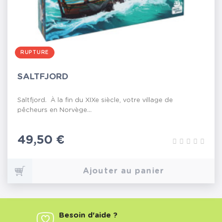
RUPTURE
SALTFJORD
Saltfjord. À la fin du XIXe siècle, votre village de
pêcheurs en Norvège...
Prix
49,50 €
Ajouter au panier
Besoin d'aide ?