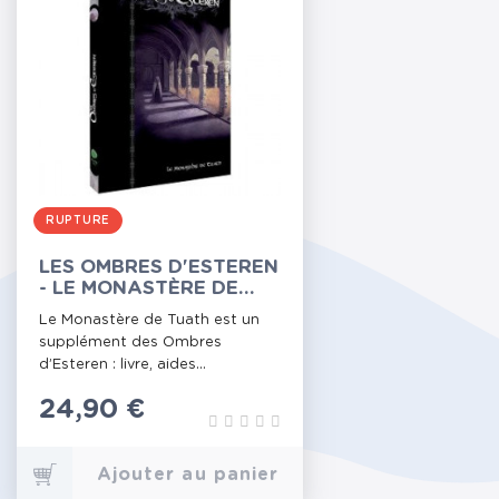
RUPTURE
LES OMBRES D'ESTEREN
- LE MONASTÈRE DE
TUATH
Le Monastère de Tuath est un
supplément des Ombres
d’Esteren : livre, aides...
Prix
24,90 €
Ajouter au panier