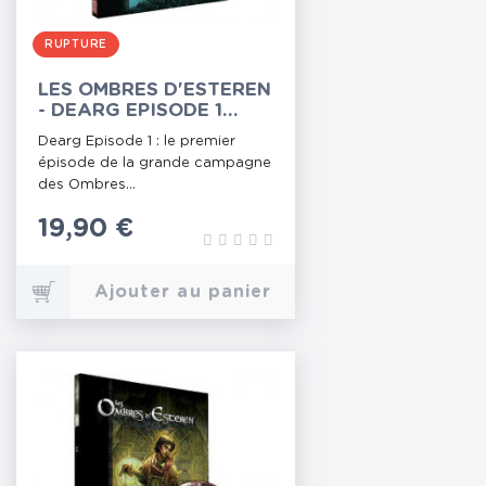
RUPTURE
LES OMBRES D'ESTEREN
- DEARG EPISODE 1
(NOUVELLE ÉDITION)
Dearg Episode 1 : le premier
épisode de la grande campagne
des Ombres...
Prix
19,90 €
Ajouter au panier