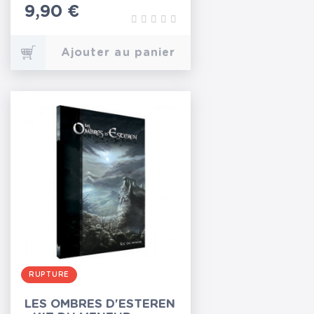
Prix
9,90 €
Ajouter au panier
RUPTURE
LES OMBRES D'ESTEREN