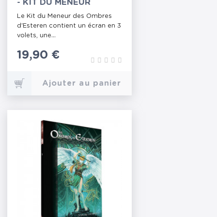
- KIT DU MENEUR
Le Kit du Meneur des Ombres
d'Esteren contient un écran en 3
volets, une...
Prix
19,90 €
Ajouter au panier