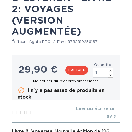
2: VOYAGES
(VERSION
AUGMENTÉE)
Éditeur :
Agate RPG
/
Ean :
9782919256167
Quantité
29,90 €
RUPTURE

Il n'y a pas assez de produits en
stock.
Lire ou écrire un
avis
Livre 2: Voyages
. Nouvelle édition de 196