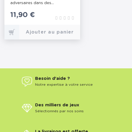
adversaires dans des...
Prix
11,90 €
Ajouter au panier
Besoin d'aide ?
Notre expertise à votre service
Des milliers de jeux
Sélectionnés par nos soins
La livraison est offerte