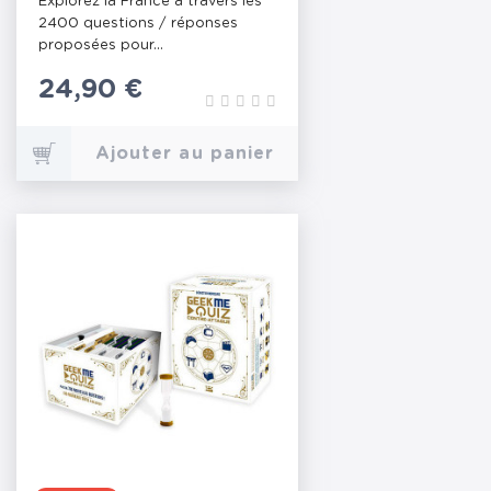
Explorez la France à travers les
2400 questions / réponses
proposées pour...
Prix
24,90 €
Ajouter au panier