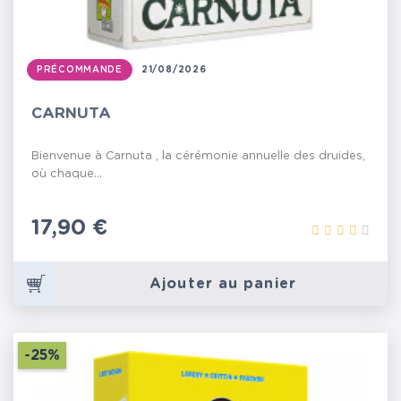
PRÉCOMMANDE
21/08/2026
CARNUTA
Bienvenue à Carnuta , la cérémonie annuelle des druides,
où chaque...
Prix
17,90 €
Ajouter au panier
-25%