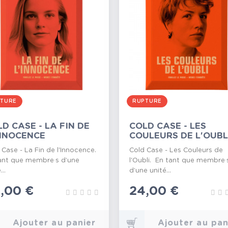
TURE
RUPTURE
D CASE - LA FIN DE
COLD CASE - LES
INNOCENCE
COULEURS DE L'OUBL
 Case - La Fin de l'Innocence.
Cold Case - Les Couleurs de
ant que membre·s d’une
l'Oubli. En tant que membre·
...
d’une unité...
ix
,00 €
Prix
24,00 €
Ajouter au panier
Ajouter au pan