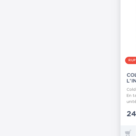
RUP
COL
L'
Cold
En t
unité
Pr
24