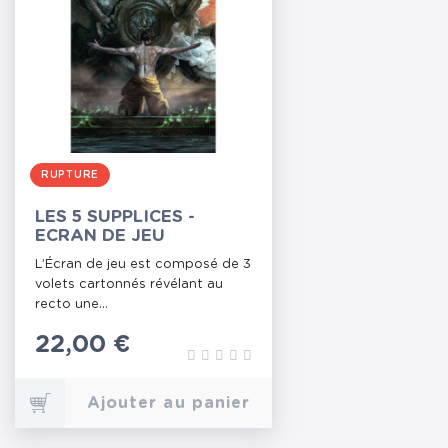
RUPTURE
LES 5 SUPPLICES -
ECRAN DE JEU
L’Écran de jeu est composé de 3
volets cartonnés révélant au
recto une...
Prix
22,00 €
Ajouter au panier