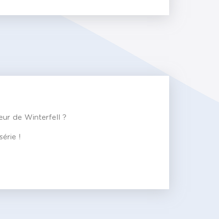
eur de Winterfell ?
érie !