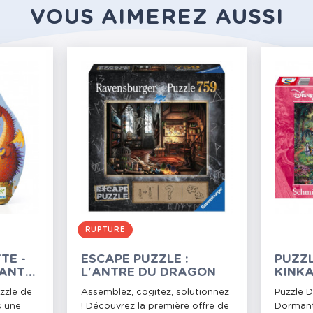
VOUS AIMEREZ AUSSI
RUPTURE
TE -
ESCAPE PUZZLE :
PUZZL
LANT
L'ANTRE DU DRAGON
KINKA
BOIS 
uzzle de
Assemblez, cogitez, solutionnez
Puzzle D
PIÈCE
s une
! Découvrez la première offre de
Dormant