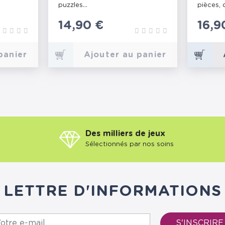
puzzles...
pièces, d
Prix
14,90 €
Prix
16,9
panier
Ajouter au panier
Des milliers de jeux
Sélectionnés par nos soins
LETTRE D'INFORMATIONS