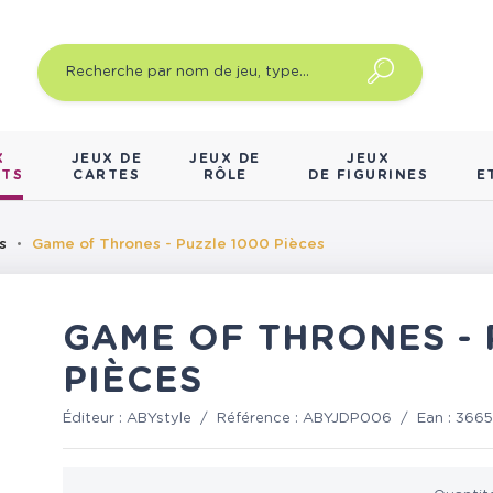
X
JEUX DE
JEUX DE
JEUX
NTS
CARTES
RÔLE
DE FIGURINES
E
s
Game of Thrones - Puzzle 1000 Pièces
GAME OF THRONES - 
PIÈCES
Éditeur :
ABYstyle
/
Référence :
ABYJDP006
/
Ean :
3665