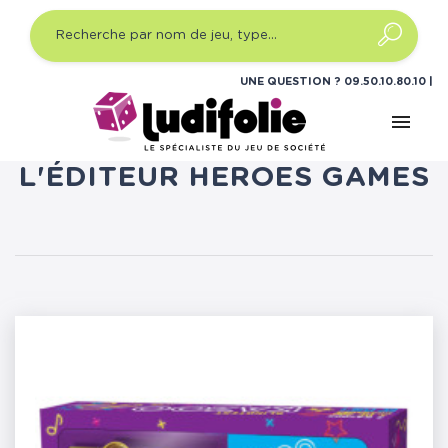
UNE QUESTION ?
09.50.10.80.10
menu
LISTE DES PRODUITS DE
L'ÉDITEUR HEROES GAMES