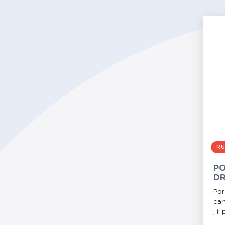
RU
PO
D
Por
car
, il