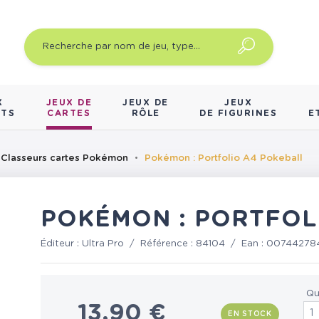
X
JEUX DE
JEUX DE
JEUX
NTS
CARTES
RÔLE
DE FIGURINES
E
Classeurs cartes Pokémon
Pokémon : Portfolio A4 Pokeball
POKÉMON : PORTFOL
Éditeur :
Ultra Pro
/
Référence :
84104
/
Ean :
007442784
Qu
13,90 €
EN STOCK