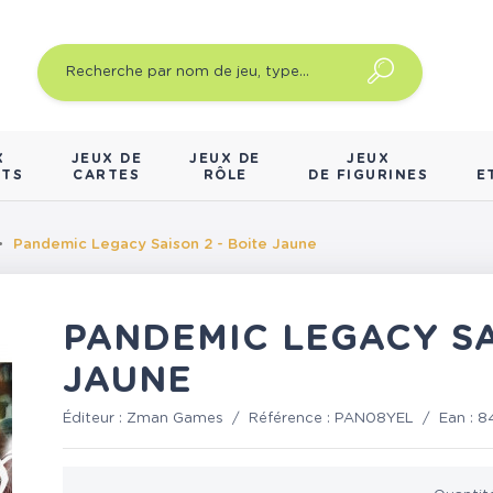
X
JEUX DE
JEUX DE
JEUX
NTS
CARTES
RÔLE
DE FIGURINES
E
Pandemic Legacy Saison 2 - Boite Jaune
PANDEMIC LEGACY SA
JAUNE
Éditeur :
Zman Games
/
Référence :
PAN08YEL
/
Ean :
8