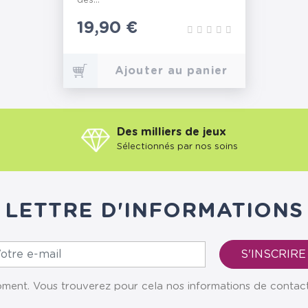
dés...
Prix
19,90 €
Ajouter au panier
Des milliers de jeux
Sélectionnés par nos soins
LETTRE D'INFORMATIONS
ent. Vous trouverez pour cela nos informations de contact da