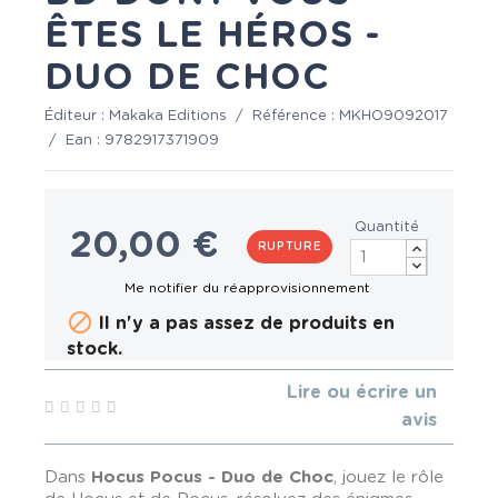
ÊTES LE HÉROS -
DUO DE CHOC
Éditeur :
Makaka Editions
/
Référence :
MKHO9092017
/
Ean :
9782917371909
Quantité
20,00 €
RUPTURE

Il n'y a pas assez de produits en
stock.
Lire ou écrire un
avis
Dans
Hocus Pocus - Duo de Choc
, jouez le rôle