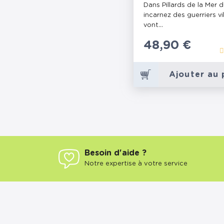
Dans Pillards de la Mer d
incarnez des guerriers vi
vont...
Prix
48,90 €
Ajouter au 
Besoin d'aide ?
Notre expertise à votre service