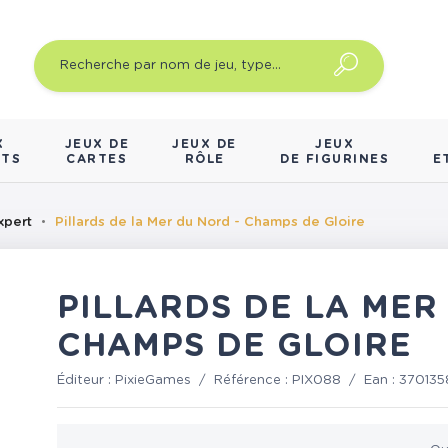
X
JEUX DE
JEUX DE
JEUX
NTS
CARTES
RÔLE
DE FIGURINES
E
xpert
Pillards de la Mer du Nord - Champs de Gloire
PILLARDS DE LA MER
CHAMPS DE GLOIRE
Éditeur :
PixieGames
/
Référence :
PIX088
/
Ean :
370135