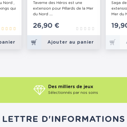
DES HÉROS
u Nord ,
Taverne des Héros est une
Saga de
kings qui
extension pour Pillards de la Mer
extensio
du Nord ....
Mer du No
Prix
26,90 €
Prix
19,9
panier
Ajouter au panier
Des milliers de jeux
Sélectionnés par nos soins
LETTRE D'INFORMATIONS