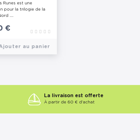
s Runes est une
n pour la trilogie de la
rd ....
0 €
Ajouter au panier
La livraison est offerte
À partir de 60 € d'achat