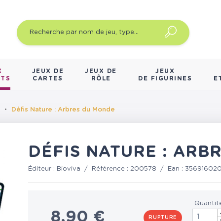
X
JEUX DE
JEUX DE
JEUX
NTS
CARTES
RÔLE
DE FIGURINES
E
Défis Nature : Arbres du Monde
DÉFIS NATURE : ARB
Éditeur :
Bioviva
/
Référence :
200578
/
Ean :
35691602
Quantit
8,90 €
RUPTURE