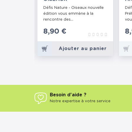
PR
aux Rigolos.
Défis Nature - Oiseaux nouvelle
Déf
s forts des
édition vous emmène à la
Pré
rencontre des...
vou
Prix
8,90 €
Pr
8
au panier
Ajouter au panier
Besoin d'aide ?
Notre expertise à votre service