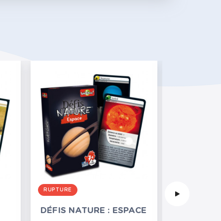
RUPTURE
DÉFIS NATURE : ESPACE
DÉFIS NA
ANIMAUX