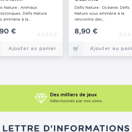
ÉHISTORIQUES
is Nature : Animaux
Défis Nature : Océanie. Défis
historiques. Défis Nature
Nature vous emmène à la
s emmène à la...
rencontre des...
ix
,90 €
Prix
8,90 €
Ajouter au panier
Ajouter au pan
Des milliers de jeux
Sélectionnés par nos soins
LETTRE D'INFORMATIONS