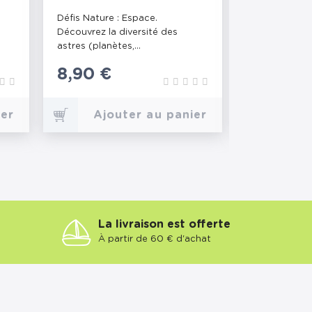
Défis Nature : Espace.
Défis Nature 
Découvrez la diversité des
Pariez sur les
astres (planètes,...
animaux...
Prix
8,90 €
Prix
8,90 €
ier
Ajouter au panier
Ajo
La livraison est offerte
À partir de 60 € d'achat