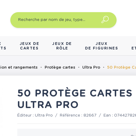
X
JEUX DE
JEUX DE
JEUX
NTS
CARTES
RÔLE
DE FIGURINES
E
tion et rangements
Protège cartes
Ultra Pro
50 Protège Ca
50 PROTÈGE CARTES
ULTRA PRO
Éditeur :
Ultra Pro
/
Référence :
82667
/
Ean :
07442782