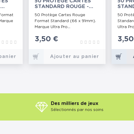
TES
50 PROTÈGE CARTES
50 PR
-
STANDARD ROUGE -
STAND
ULTRA PRO
ULTR
 Format
50 Protège Cartes Rouge
50 Prot
Marque
Format Standard (66 x 91mm).
Standar
Marque Ultra Pro...
Ultra Pro 
Prix
3,50 €
Prix
3,50
panier
Ajouter au panier
Des milliers de jeux
Sélectionnés par nos soins