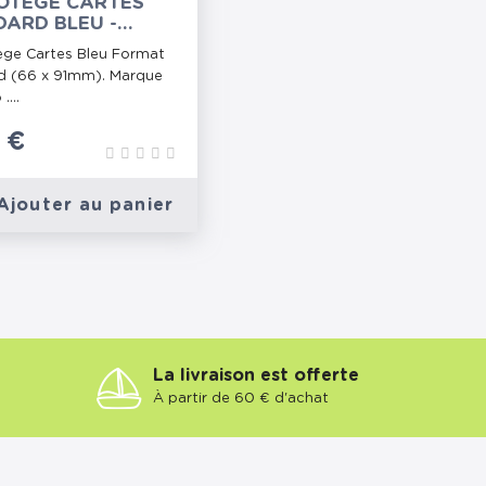
OTÈGE CARTES
ARD BLEU -
A PRO
ège Cartes Bleu Format
d (66 x 91mm). Marque
....
 €
Ajouter au panier
La livraison est offerte
À partir de 60 € d'achat