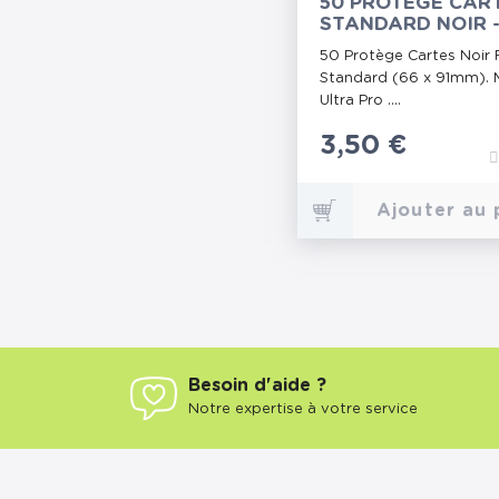
50 PROTÈGE CAR
STANDARD NOIR 
ULTRA PRO
50 Protège Cartes Noir
Standard (66 x 91mm). 
Ultra Pro ....
Prix
3,50 €
Ajouter au 
Besoin d'aide ?
Notre expertise à votre service